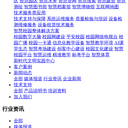
区
智慧园区
智慧水务
智慧管网
智慧搜索
智慧建造
智慧
测绘
智慧图书馆
智慧档案馆
智慧博物馆
互联网地图
技术服务类应用
技术支持与保障
系统运维服务
质量检验与培训
设备检
测维修服务
设备租赁技术服务
智慧校园整体解决方案
校园数字大脑
校园网建设
平安校园
校园网络电视台
校
园广播
校园一卡通
信息化教学设备
智慧教学环境
AI课
堂生态
智慧考场建设
创客中心建设
校园文化建设
智慧
校园平台
智慧运维
精准教学
标考平台
智慧体育
新时代文明实践中心
客户案例
新闻动态
全部
媒体报道
行业资讯
企业新闻
技术支持
全部
产品说明书
培训资料
加入我们
行业资讯
全部
媒体报道