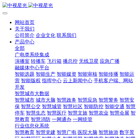
网站首页
关于我们
公司简介
企业文化
联系我们
产品中心
全部
广电类系统集成
演播室
转播车
飞行箱
播总控
无线卫星
应急广播
融媒体中心平台
智能选题
智能生产
智能媒资
智能审核
智能传播
智能运
营
智能版权
指挥中心
云上新闻中心
手机客户端、网站
开发
智慧城市大数据
智慧城市
城市大脑
智慧政务
智慧应急
智慧警务
智慧安
保
智慧公交
智慧城管
智慧社区
智能防控
智能交通
智慧
停车
智慧生态
智慧医疗
智慧文旅
智慧农业
智慧会展
智
慧教育
智慧消防
一网通办
一网统管
行业信息化系统
智慧教育
智慧党建
智慧广电
医院大脑
智慧旅游
数字景