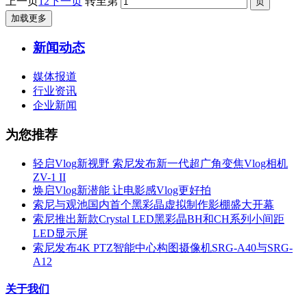
上一页
1
2
下一页
转至第
加载更多
新闻动态
媒体报道
行业资讯
企业新闻
为您推荐
轻启Vlog新视野 索尼发布新一代超广角变焦Vlog相机
ZV-1 II
焕启Vlog新潜能 让电影感Vlog更好拍
索尼与观池国内首个黑彩晶虚拟制作影棚盛大开幕
索尼推出新款Crystal LED黑彩晶BH和CH系列小间距
LED显示屏
索尼发布4K PTZ智能中心构图摄像机SRG-A40与SRG-
A12
关于我们