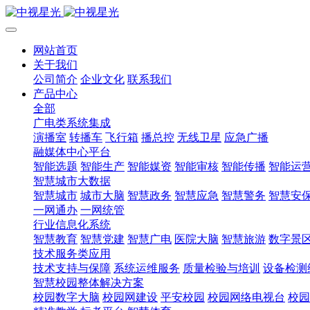
网站首页
关于我们
公司简介
企业文化
联系我们
产品中心
全部
广电类系统集成
演播室
转播车
飞行箱
播总控
无线卫星
应急广播
融媒体中心平台
智能选题
智能生产
智能媒资
智能审核
智能传播
智能运
智慧城市大数据
智慧城市
城市大脑
智慧政务
智慧应急
智慧警务
智慧安
一网通办
一网统管
行业信息化系统
智慧教育
智慧党建
智慧广电
医院大脑
智慧旅游
数字景
技术服务类应用
技术支持与保障
系统运维服务
质量检验与培训
设备检测
智慧校园整体解决方案
校园数字大脑
校园网建设
平安校园
校园网络电视台
校园